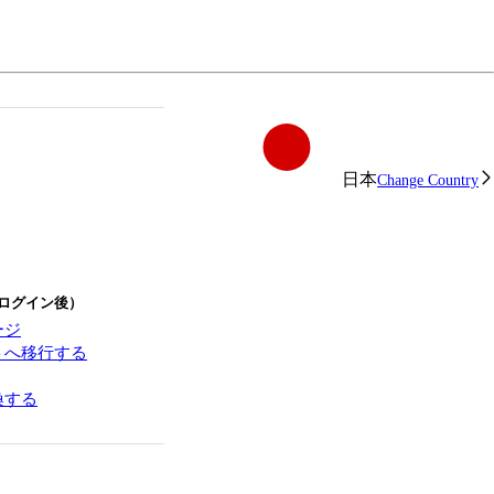
日本
Change Country
ログイン後）
ージ
トへ移行する
換する