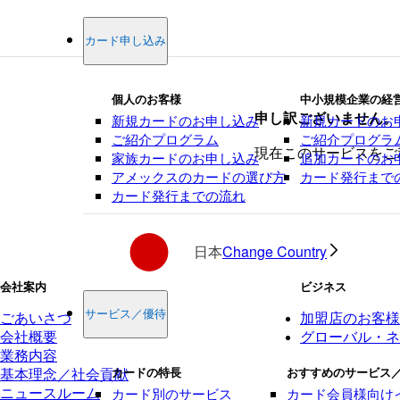
カード申し込み
個人のお客様
中小規模企業の経
新規カードのお申し込み
新規カードのお
申し訳ございません。
ご紹介プログラム
ご紹介プログラ
現在このサービスをご
家族カードのお申し込み
追加カードのお
アメックスのカードの選び方
カード発行まで
カード発行までの流れ
日本
Change Country
会社案内
ビジネス
サービス／優待
ごあいさつ
加盟店のお客様
会社概要
グローバル・ネ
業務内容
カードの特長
おすすめのサービス
基本理念／社会貢献
カード別のサービス
カード会員様向け
ニュースルーム