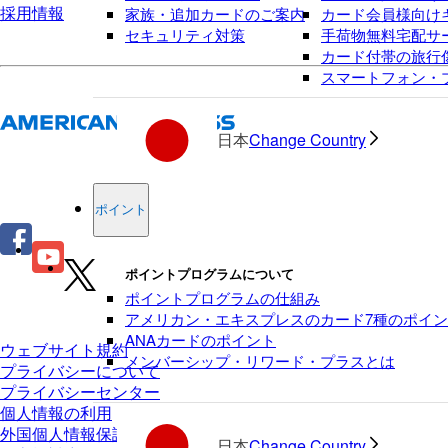
家族・追加カードのご案内
カード会員様向け
採用情報
セキュリティ対策
手荷物無料宅配サ
カード付帯の旅行
スマートフォン・
日本
Change Country
ポイント
ポイントプログラムについて
ポイントプログラムの仕組み
アメリカン・エキスプレスのカード7種のポイ
ANAカードのポイント
ウェブサイト規約
メンバーシップ・リワード・プラスとは
プライバシーについて
プライバシーセンター
個人情報の利用
外国個人情報保護制度等
日本
Change Country