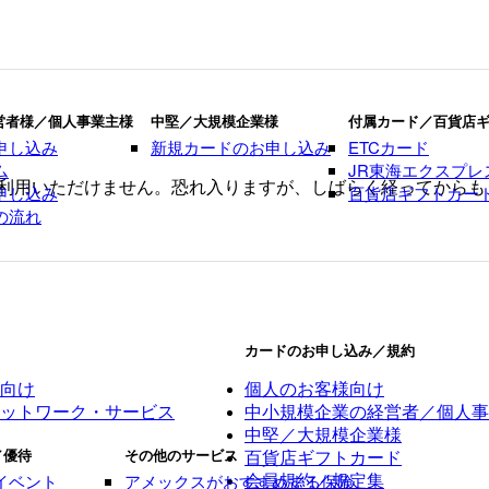
営者様／個人事業主様
中堅／大規模企業様
付属カード／百貨店
申し込み
新規カードのお申し込み
ETCカード
ム
JR東海エクスプレ
利用いただけません。恐れ入りますが、しばらく経ってからも
申し込み
百貨店ギフトカー
の流れ
カードのお申し込み／規約
向け
個人のお客様向け
ットワーク・サービス
中小規模企業の経営者／個人事
中堅／大規模企業様
／優待
その他のサービス
百貨店ギフトカード
イベント
アメックスがおすすめする保険
会員規約／規定集